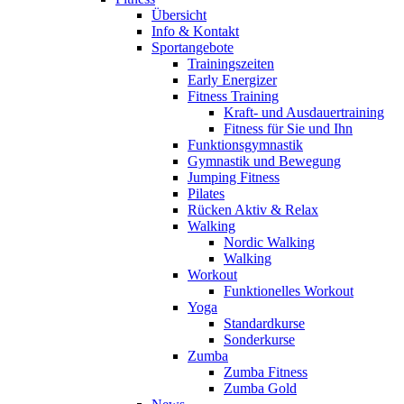
Übersicht
Info & Kontakt
Sportangebote
Trainingszeiten
Early Energizer
Fitness Training
Kraft- und Ausdauertraining
Fitness für Sie und Ihn
Funktionsgymnastik
Gymnastik und Bewegung
Jumping Fitness
Pilates
Rücken Aktiv & Relax
Walking
Nordic Walking
Walking
Workout
Funktionelles Workout
Yoga
Standardkurse
Sonderkurse
Zumba
Zumba Fitness
Zumba Gold