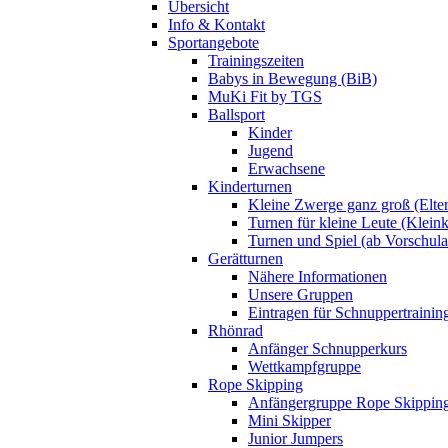
Übersicht
Info & Kontakt
Sportangebote
Trainingszeiten
Babys in Bewegung (BiB)
MuKi Fit by TGS
Ballsport
Kinder
Jugend
Erwachsene
Kinderturnen
Kleine Zwerge ganz groß (Elte
Turnen für kleine Leute (Klein
Turnen und Spiel (ab Vorschulal
Gerätturnen
Nähere Informationen
Unsere Gruppen
Eintragen für Schnuppertrainin
Rhönrad
Anfänger Schnupperkurs
Wettkampfgruppe
Rope Skipping
Anfängergruppe Rope Skippin
Mini Skipper
Junior Jumpers