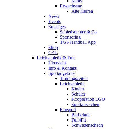
Minis
Erwachsene
Alte Herren
News
Events
Sonstiges
Schiedsrichter & Co
Sponsoring
TGS Handball App
Shop
CAL
Leichtathletik & Fun
Übersicht
Info & Kontakt
Sportangebote
Trainingszeiten
Leichtathletik
Kinder
Schüler
Kooperation LGO
Sportabzeichen
Funsport
Ballschule
Fun4Fit
Schwedenschach