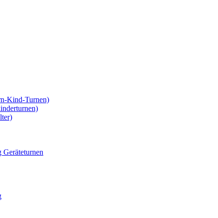
rn-Kind-Turnen)
kinderturnen)
ter)
g Geräteturnen
g