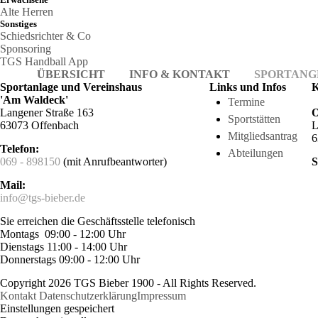
Alte Herren
Sonstiges
Schiedsrichter & Co
Sponsoring
TGS Handball App
ÜBERSICHT
INFO & KONTAKT
SPORTANG
Sportanlage und Vereinshaus
Links und Infos
K
'Am Waldeck'
Termine
Langener Straße 163
O
Sportstätten
63073 Offenbach
L
Mitgliedsantrag
6
Telefon:
Abteilungen
069 - 898150
(mit Anrufbeantworter)
S
Mail:
info@tgs-bieber.de
Sie erreichen die Geschäftsstelle telefonisch
Montags 09:00 - 12:00 Uhr
Dienstags 11:00 - 14:00 Uhr
Donnerstags 09:00 - 12:00 Uhr
Copyright 2026 TGS Bieber 1900 - All Rights Reserved.
Kontakt
Datenschutzerklärung
Impressum
Einstellungen gespeichert