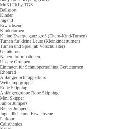
MuKi Fit by TGS
Ballsport
Kinder
Jugend
Erwachsene
Kinderturnen
Kleine Zwerge ganz groß (Eltern-Kind-Turnen)
Turnen für kleine Leute (Kleinkinderturnen)
Turnen und Spiel (ab Vorschulalter)
Gerätturnen
Nähere Informationen
Unsere Gruppen
Eintragen für Schnuppertraining Geräteturnen
Rhönrad
Anfänger Schnupperkurs
Wettkampfgruppe
Rope Skipping
Anfängergruppe Rope Skipping
Mini Skipper
Junior Jumpers
Bieber Jumpers
Jugendliche und Erwachsene
Parkour
Calisthenics