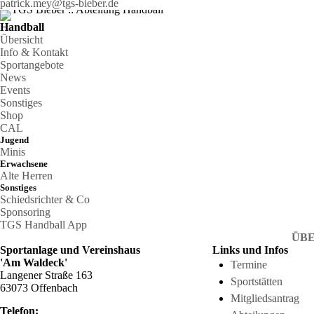
patrick.mey@tgs-bieber.de
Handball
Übersicht
Info & Kontakt
Sportangebote
News
Events
Sonstiges
Shop
CAL
Jugend
Minis
Erwachsene
Alte Herren
Sonstiges
Schiedsrichter & Co
Sponsoring
TGS Handball App
ÜBE
Sportanlage und Vereinshaus
Links und Infos
'Am Waldeck'
Termine
Langener Straße 163
Sportstätten
63073 Offenbach
Mitgliedsantrag
Telefon: