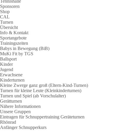
Tennishalle
Sponsoren
Shop
CAL
Turnen
Übersicht
Info & Kontakt
Sportangebote
Trainingszeiten
Babys in Bewegung (BiB)
MuKi Fit by TGS
Ballsport
Kinder
Jugend
Erwachsene
Kinderturnen
Kleine Zwerge ganz groß (Eltern-Kind-Turnen)
Turnen für kleine Leute (Kleinkinderturnen)
Turnen und Spiel (ab Vorschulalter)
Gerätturnen
Nähere Informationen
Unsere Gruppen
Eintragen für Schnuppertraining Geräteturnen
Rhönrad
Anfänger Schnupperkurs