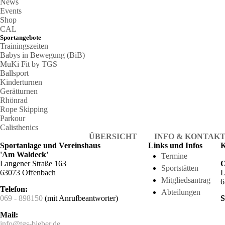
News
Events
Shop
CAL
Sportangebote
Trainingszeiten
Babys in Bewegung (BiB)
MuKi Fit by TGS
Ballsport
Kinderturnen
Gerätturnen
Rhönrad
Rope Skipping
Parkour
Calisthenics
ÜBERSICHT
INFO & KONTAK
Sportanlage und Vereinshaus
Links und Infos
K
'Am Waldeck'
Termine
Langener Straße 163
O
Sportstätten
63073 Offenbach
L
Mitgliedsantrag
6
Telefon:
Abteilungen
069 - 898150
(mit Anrufbeantworter)
S
Mail:
info@tgs-bieber.de