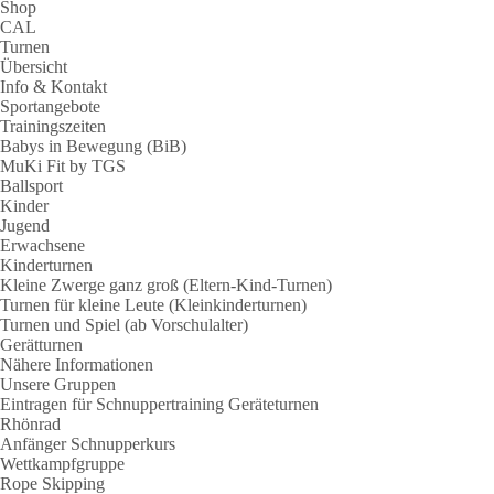
Shop
CAL
Turnen
Übersicht
Info & Kontakt
Sportangebote
Trainingszeiten
Babys in Bewegung (BiB)
MuKi Fit by TGS
Ballsport
Kinder
Jugend
Erwachsene
Kinderturnen
Kleine Zwerge ganz groß (Eltern-Kind-Turnen)
Turnen für kleine Leute (Kleinkinderturnen)
Turnen und Spiel (ab Vorschulalter)
Gerätturnen
Nähere Informationen
Unsere Gruppen
Eintragen für Schnuppertraining Geräteturnen
Rhönrad
Anfänger Schnupperkurs
Wettkampfgruppe
Rope Skipping