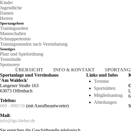
Kinder
Jugendliche
Damen
Herren
Sportangebote
Trainingszeiten
Mannschaften
Schnuppertennis
Trainingsstunden nach Vereinbarung
Sonstiges
Platz und Spielordnung
Tennishalle
Sponsoren
ÜBERSICHT
INFO & KONTAKT
SPORTANG
Sportanlage und Vereinshaus
Links und Infos
K
'Am Waldeck'
Termine
Langener Straße 163
O
Sportstätten
63073 Offenbach
L
Mitgliedsantrag
6
Telefon:
Abteilungen
069 - 898150
(mit Anrufbeantworter)
S
Mail:
info@tgs-bieber.de
Sie erreichen die Geschäftsstelle telefonisch