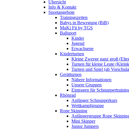
Übersicht
Info & Kontakt
Sportangebote
Trainingszeiten
Babys in Bewegung (BiB)
MuKi Fit by TGS
Ballsport
Kinder
Jugend
Erwachsene
Kinderturnen
Kleine Zwerge ganz groß (Elte
Turnen für kleine Leute (Klein
Turnen und Spiel (ab Vorschulal
Gerätturnen
Nähere Informationen
Unsere Gruppen
Eintragen für Schnuppertrainin
Rhönrad
Anfänger Schnupperkurs
Wettkampfgruppe
Rope Skipping
Anfängergruppe Rope Skippin
Mini Skipper
Junior Jumpers