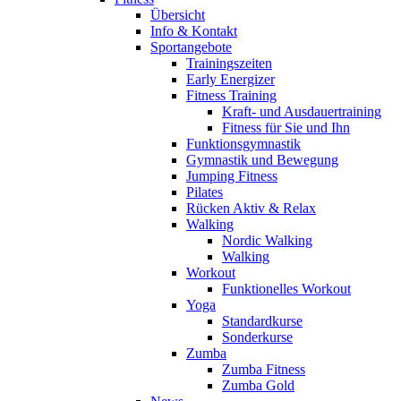
Übersicht
Info & Kontakt
Sportangebote
Trainingszeiten
Early Energizer
Fitness Training
Kraft- und Ausdauertraining
Fitness für Sie und Ihn
Funktionsgymnastik
Gymnastik und Bewegung
Jumping Fitness
Pilates
Rücken Aktiv & Relax
Walking
Nordic Walking
Walking
Workout
Funktionelles Workout
Yoga
Standardkurse
Sonderkurse
Zumba
Zumba Fitness
Zumba Gold