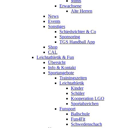
Minis
Erwachsene
Alte Herren
News
Events
Sonstiges
Schiedsrichter & Co
Sponsoring
TGS Handball App
Shop
CAL
Leichtathletik & Fun
Übersicht
Info & Kontakt
Sportangebote
Trainingszeiten
Leichtathletik
Kinder
Schüler
Kooperation LGO
Sportabzeichen
Funsport
Ballschule
Fun4Fit
Schwedenschach