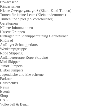
Erwachsene
Kinderturnen
Kleine Zwerge ganz groß (Eltern-Kind-Turnen)
Turnen für kleine Leute (Kleinkinderturnen)
Turnen und Spiel (ab Vorschulalter)
Gerätturnen
Nähere Informationen
Unsere Gruppen
Eintragen für Schnuppertraining Geräteturnen
Rhönrad
Anfänger Schnupperkurs
Wettkampfgruppe
Rope Skipping
Anfängergruppe Rope Skipping
Mini Skipper
Junior Jumpers
Bieber Jumpers
Jugendliche und Erwachsene
Parkour
Calisthenics
News
Events
Shop
CAL
Volleyball & Beach