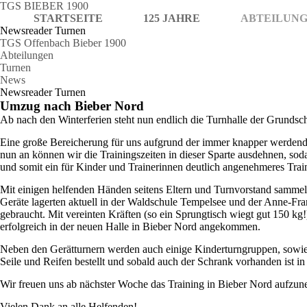
TGS BIEBER 1900
STARTSEITE
125 JAHRE
ABTEILUN
Newsreader Turnen
TGS Offenbach Bieber 1900
Abteilungen
Turnen
News
Newsreader Turnen
Umzug nach Bieber Nord
Ab nach den Winterferien steht nun endlich die Turnhalle der Grundsch
Eine große Bereicherung für uns aufgrund der immer knapper werden
nun an können wir die Trainingszeiten in dieser Sparte ausdehnen, sod
und somit ein für Kinder und Trainerinnen deutlich angenehmeres Tra
Mit einigen helfenden Händen seitens Eltern und Turnvorstand sammel
Geräte lagerten aktuell in der Waldschule Tempelsee und der Anne-F
gebraucht. Mit vereinten Kräften (so ein Sprungtisch wiegt gut 150 kg
erfolgreich in der neuen Halle in Bieber Nord angekommen.
Neben den Gerätturnern werden auch einige Kinderturngruppen, sowie
Seile und Reifen bestellt und sobald auch der Schrank vorhanden ist in 
Wir freuen uns ab nächster Woche das Training in Bieber Nord aufzun
Vielen Dank an alle Helfenden!