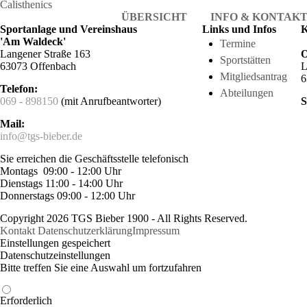
Calisthenics
ÜBERSICHT
INFO & KONTAK
Sportanlage und Vereinshaus
Links und Infos
K
'Am Waldeck'
Termine
Langener Straße 163
O
Sportstätten
63073 Offenbach
L
Mitgliedsantrag
6
Telefon:
Abteilungen
069 - 898150
(mit Anrufbeantworter)
S
Mail:
info@tgs-bieber.de
Sie erreichen die Geschäftsstelle telefonisch
Montags 09:00 - 12:00 Uhr
Dienstags 11:00 - 14:00 Uhr
Donnerstags 09:00 - 12:00 Uhr
Copyright 2026 TGS Bieber 1900 - All Rights Reserved.
Kontakt
Datenschutzerklärung
Impressum
Einstellungen gespeichert
Datenschutzeinstellungen
Bitte treffen Sie eine Auswahl um fortzufahren
Erforderlich