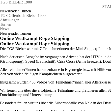
TGS BIEBER 1900
STA
Newsreader Turnen
TGS Offenbach Bieber 1900
Abteilungen
Turnen
News
Newsreader Turnen
Online Wettkampf Rope Skipping
Online Wettkampf Rope Skipping
Die TGS Bieber war mit 7 Teilnehmerinnen der Mini Skipper, Junior 
Nach der ersten Ausgabe im vergangenen Advent, hat der HTV nun den
(Grundsprung), Speed (Laufschritt), Criss Cross (Arme kreuzen), Dou
Alle Teilnehmer*innen haben zuhause in Eigenregie bzw. mit Hilfe v
Zeit von vielen fleißigen Kampfrichtern ausgewertet.
Insgesamt wurden 430 Videos von Teilnehmer*innen aller Altersklass
Wir freuen uns über die erfolgreiche Teilnahme und gratulieren allen S
Durchführung und Unterstützung.
Besonders freuen wir uns über die Silbermedaille von Nele in der Di