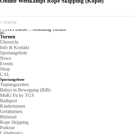
Online Wettkampf Rope Skipping (Kopie)
ZURÜCK
Turnen
Übersicht
Info & Kontakt
Sportangebote
News
Events
Shop
CAL
Sportangebote
Trainingszeiten
Babys in Bewegung (BiB)
MuKi Fit by TGS
Ballsport
Kinderturnen
Gerätturnen
Rhönrad
Rope Skipping
Parkour
Calisthenics