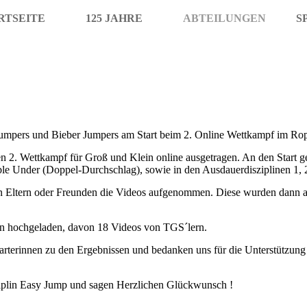
RTSEITE
125 JAHRE
ABTEILUNGEN
S
Jumpers und Bieber Jumpers am Start beim 2. Online Wettkampf im Ro
 2. Wettkampf für Groß und Klein online ausgetragen. An den Start 
ble Under (Doppel-Durchschlag), sowie in den Ausdauerdisziplinen 1, 
on Eltern oder Freunden die Videos aufgenommen. Diese wurden dann a
en hochgeladen, davon 18 Videos von TGS´lern.
tarterinnen zu den Ergebnissen und bedanken uns für die Unterstützung 
sziplin Easy Jump und sagen Herzlichen Glückwunsch !