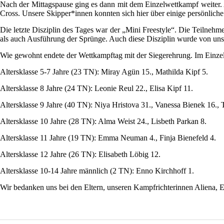
Nach der Mittagspause ging es dann mit dem Einzelwettkampf weiter. 
Cross. Unsere Skipper*innen konnten sich hier über einige persönliche
Die letzte Disziplin des Tages war der „Mini Freestyle“. Die Teilneh
als auch Ausführung der Sprünge. Auch diese Disziplin wurde von unser
Wie gewohnt endete der Wettkampftag mit der Siegerehrung. Im Einzel 
Altersklasse 5-7 Jahre (23 TN): Miray Agün 15., Mathilda Kipf 5.
Altersklasse 8 Jahre (24 TN): Leonie Reul 22., Elisa Kipf 11.
Altersklasse 9 Jahre (40 TN): Niya Hristova 31., Vanessa Bienek 16., T
Altersklasse 10 Jahre (28 TN): Alma Weist 24., Lisbeth Parkan 8.
Altersklasse 11 Jahre (19 TN): Emma Neuman 4., Finja Bienefeld 4.
Altersklasse 12 Jahre (26 TN): Elisabeth Löbig 12.
Altersklasse 10-14 Jahre männlich (2 TN): Enno Kirchhoff 1.
Wir bedanken uns bei den Eltern, unseren Kampfrichterinnen Aliena, 