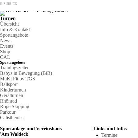
ZURÜCK
Turnen
Übersicht
Info & Kontakt
Sportangebote
News
Events
Shop
CAL
Sportangebote
Trainingszeiten
Babys in Bewegung (BiB)
MuKi Fit by TGS
Ballsport
Kinderturnen
Gerätturnen
Rhönrad
Rope Skipping
Parkour
Calisthenics
Sportanlage und Vereinshaus
Links und Infos
'Am Waldeck'
Termine