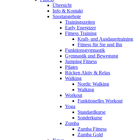
Übersicht
Info & Kontakt
Sportangebote
Trainingszeiten
Early Energizer
Fitness Training
Kraft- und Ausdauertraining
Fitness für Sie und Ihn
Funktionsgymnastik
Gymnastik und Bewegung
Jumping Fitness
Pilates
Rücken Aktiv & Relax
Walking
Nordic Walking
Walking
Workout
Funktionelles Workout
Yoga
Standardkurse
Sonderkurse
Zumba
Zumba Fitness
Zumba Gold