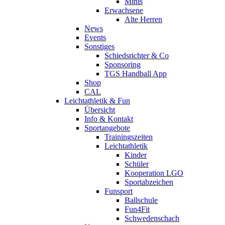
Minis
Erwachsene
Alte Herren
News
Events
Sonstiges
Schiedsrichter & Co
Sponsoring
TGS Handball App
Shop
CAL
Leichtathletik & Fun
Übersicht
Info & Kontakt
Sportangebote
Trainingszeiten
Leichtathletik
Kinder
Schüler
Kooperation LGO
Sportabzeichen
Funsport
Ballschule
Fun4Fit
Schwedenschach