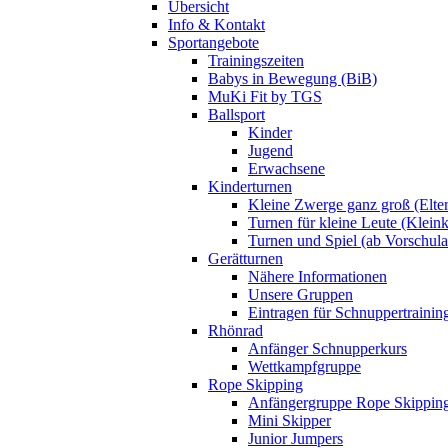
Übersicht
Info & Kontakt
Sportangebote
Trainingszeiten
Babys in Bewegung (BiB)
MuKi Fit by TGS
Ballsport
Kinder
Jugend
Erwachsene
Kinderturnen
Kleine Zwerge ganz groß (Elte
Turnen für kleine Leute (Klein
Turnen und Spiel (ab Vorschulal
Gerätturnen
Nähere Informationen
Unsere Gruppen
Eintragen für Schnuppertrainin
Rhönrad
Anfänger Schnupperkurs
Wettkampfgruppe
Rope Skipping
Anfängergruppe Rope Skippin
Mini Skipper
Junior Jumpers