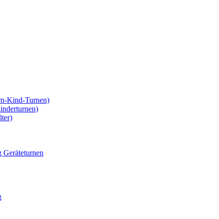
rn-Kind-Turnen)
kinderturnen)
ter)
g Geräteturnen
g