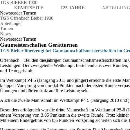
TGS BIEBER 1900
STARTSEITE
125 JAHRE
ABTEILUN
Newsreader Turnen
TGS Offenbach Bieber 1900
Abteilungen
Turnen
News
Newsreader Turnen
Gaumeisterschaften Gerätturnen
TGS Bieber überzeugt bei Gaumannschaftsmeisterschaften im Ge
Offenbach – Bei den diesjährigen Gaumannschaftsmeisterschaften im G
Leistungen. Der zweigeteilte Wettkampf, bestehend aus zwei Runden, 
und Teamgeist ab.
Im Wettkampf P4-5 (Jahrgang 2013 und jünger) erreichte die erste Man
knappen Vorsprung von nur 0,4 Punkten nach der ersten Runde verpas
Übungen und dürfen stolz auf ihre Leistung sein.
Auch die zweite Mannschaft im Wettkampf P4-5 (Jahrgang 2010 und jün
Besonders erfolgreich war die dritte Mannschaft im Wettkampf P5-6 (
einem Vorsprung von 3,85 Punkten in die zweite Runde. Trotz kleine
Mit einem Endergebnis von 6,6 Punkten Vorsprung sicherten sich die Tu
Herausragend waren die Leistungen am Sprung: Die Mannschaft erzi