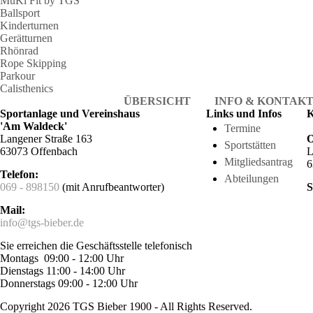
MuKi Fit by TGS
Ballsport
Kinderturnen
Gerätturnen
Rhönrad
Rope Skipping
Parkour
Calisthenics
ÜBERSICHT
INFO & KONTAK
Sportanlage und Vereinshaus
Links und Infos
K
'Am Waldeck'
Termine
Langener Straße 163
O
Sportstätten
63073 Offenbach
L
Mitgliedsantrag
6
Telefon:
Abteilungen
069 - 898150
(mit Anrufbeantworter)
S
Mail:
info@tgs-bieber.de
Sie erreichen die Geschäftsstelle telefonisch
Montags 09:00 - 12:00 Uhr
Dienstags 11:00 - 14:00 Uhr
Donnerstags 09:00 - 12:00 Uhr
Copyright 2026 TGS Bieber 1900 - All Rights Reserved.