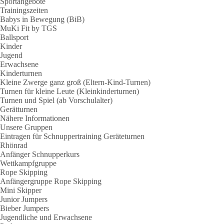
Sportangebote
Trainingszeiten
Babys in Bewegung (BiB)
MuKi Fit by TGS
Ballsport
Kinder
Jugend
Erwachsene
Kinderturnen
Kleine Zwerge ganz groß (Eltern-Kind-Turnen)
Turnen für kleine Leute (Kleinkinderturnen)
Turnen und Spiel (ab Vorschulalter)
Gerätturnen
Nähere Informationen
Unsere Gruppen
Eintragen für Schnuppertraining Geräteturnen
Rhönrad
Anfänger Schnupperkurs
Wettkampfgruppe
Rope Skipping
Anfängergruppe Rope Skipping
Mini Skipper
Junior Jumpers
Bieber Jumpers
Jugendliche und Erwachsene