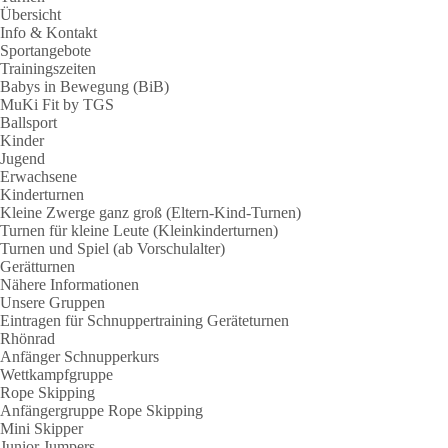
Übersicht
Info & Kontakt
Sportangebote
Trainingszeiten
Babys in Bewegung (BiB)
MuKi Fit by TGS
Ballsport
Kinder
Jugend
Erwachsene
Kinderturnen
Kleine Zwerge ganz groß (Eltern-Kind-Turnen)
Turnen für kleine Leute (Kleinkinderturnen)
Turnen und Spiel (ab Vorschulalter)
Gerätturnen
Nähere Informationen
Unsere Gruppen
Eintragen für Schnuppertraining Geräteturnen
Rhönrad
Anfänger Schnupperkurs
Wettkampfgruppe
Rope Skipping
Anfängergruppe Rope Skipping
Mini Skipper
Junior Jumpers