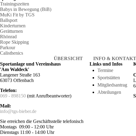
Trainingszeiten
Babys in Bewegung (BiB)
MuKi Fit by TGS
Ballsport
Kinderturnen
Gerätturnen
Rhönrad
Rope Skipping
Parkour
Calisthenics
ÜBERSICHT
INFO & KONTAK
Sportanlage und Vereinshaus
Links und Infos
K
'Am Waldeck'
Termine
Langener Straße 163
O
Sportstätten
63073 Offenbach
L
Mitgliedsantrag
6
Telefon:
Abteilungen
069 - 898150
(mit Anrufbeantworter)
S
Mail:
info@tgs-bieber.de
Sie erreichen die Geschäftsstelle telefonisch
Montags 09:00 - 12:00 Uhr
Dienstags 11:00 - 14:00 Uhr