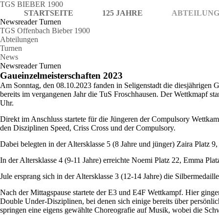
TGS BIEBER 1900
STARTSEITE
125 JAHRE
ABTEILUN
Newsreader Turnen
TGS Offenbach Bieber 1900
Abteilungen
Turnen
News
Newsreader Turnen
Gaueinzelmeisterschaften 2023
Am Sonntag, den 08.10.2023 fanden in Seligenstadt die diesjährigen 
bereits im vergangenen Jahr die TuS Froschhausen. Der Wettkmapf st
Uhr.
Direkt im Anschluss startete für die Jüngeren der Compulsory Wettkamp
den Disziplinen Speed, Criss Cross und der Compulsory.
Dabei belegten in der Altersklasse 5 (8 Jahre und jünger) Zaira Platz 9, 
In der Altersklasse 4 (9-11 Jahre) erreichte Noemi Platz 22, Emma Platz
Jule ersprang sich in der Altersklasse 3 (12-14 Jahre) die Silbermedail
Nach der Mittagspause startete der E3 und E4F Wettkampf. Hier ginge
Double Under-Disziplinen, bei denen sich einige bereits über persönlic
springen eine eigens gewählte Choreografie auf Musik, wobei die Schw