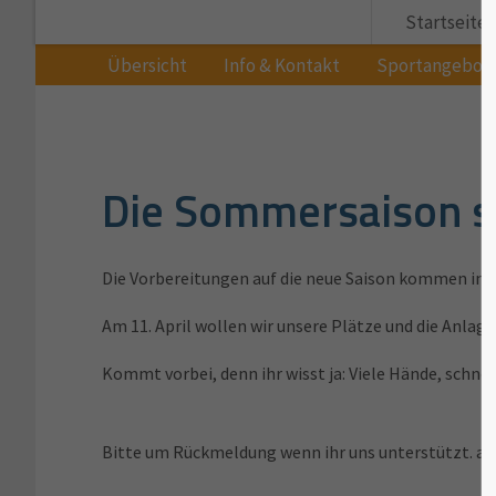
Startseite
Übersicht
Info & Kontakt
Sportangebot
Die Sommersaison st
Die Vorbereitungen auf die neue Saison kommen ins 
Am 11. April wollen wir unsere Plätze und die Anlag
Kommt vorbei, denn ihr wisst ja: Viele Hände, schnel
Bitte um Rückmeldung wenn ihr uns unterstützt. a