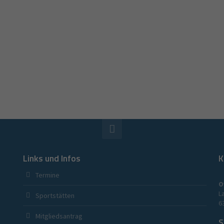
Links und Infos
K
Termine
O
L
Sportstätten
6
Mitgliedsantrag
S