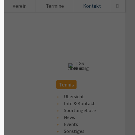
Verein
Termine
Kontakt
u
Tennis
Übersicht
Info & Kontakt
Sportangebote
News
Events
Sonstiges