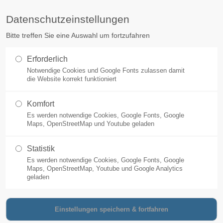
125 Jahre
Abteilungen
Sportarten
Datenschutzeinstellungen
e
News
Events
Sonstiges
Shop
CAL
Bitte treffen Sie eine Auswahl um fortzufahren
Erforderlich
Notwendige Cookies und Google Fonts zulassen damit
die Website korrekt funktioniert
artet mit dem Platzaufba
Komfort
Es werden notwendige Cookies, Google Fonts, Google
Maps, OpenStreetMap und Youtube geladen
Rollen und wir brauchen euch!
e sommerfit machen. Start ist um 10 Uhr.
Statistik
Es werden notwendige Cookies, Google Fonts, Google
les Ende.
Maps, OpenStreetMap, Youtube und Google Analytics
geladen
n
anke.liszekamm@tgs-bieber.de