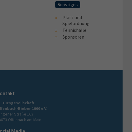
Sonstiges
Platz und
Spielordnung
Tennishalle
Sponsoren
ontakt
Turngesellschaft
ffenbach-Bieber 1900 e.V.
angener Straße 163
3073 Offenbach am Main
ocial Media