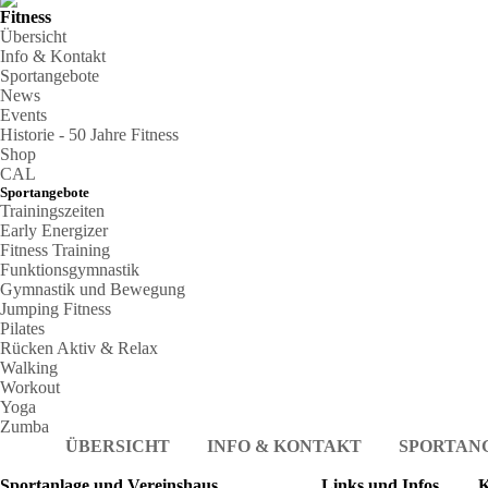
Fitness
Übersicht
Info & Kontakt
Sportangebote
News
Events
Historie - 50 Jahre Fitness
Shop
CAL
Sportangebote
Trainingszeiten
Early Energizer
Fitness Training
Funktionsgymnastik
Gymnastik und Bewegung
Jumping Fitness
Pilates
Rücken Aktiv & Relax
Walking
Workout
Yoga
Zumba
ÜBERSICHT
INFO & KONTAKT
SPORTAN
Sportanlage und Vereinshaus
Links und Infos
K