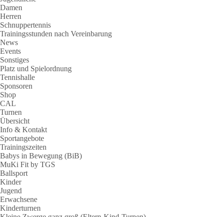
Damen
Herren
Schnuppertennis
Trainingsstunden nach Vereinbarung
News
Events
Sonstiges
Platz und Spielordnung
Tennishalle
Sponsoren
Shop
CAL
Turnen
Übersicht
Info & Kontakt
Sportangebote
Trainingszeiten
Babys in Bewegung (BiB)
MuKi Fit by TGS
Ballsport
Kinder
Jugend
Erwachsene
Kinderturnen
Kleine Zwerge ganz groß (Eltern-Kind-Turnen)