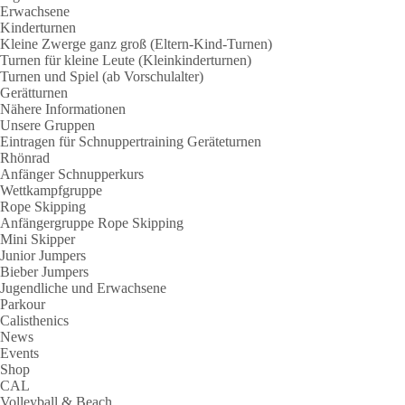
Erwachsene
Kinderturnen
Kleine Zwerge ganz groß (Eltern-Kind-Turnen)
Turnen für kleine Leute (Kleinkinderturnen)
Turnen und Spiel (ab Vorschulalter)
Gerätturnen
Nähere Informationen
Unsere Gruppen
Eintragen für Schnuppertraining Geräteturnen
Rhönrad
Anfänger Schnupperkurs
Wettkampfgruppe
Rope Skipping
Anfängergruppe Rope Skipping
Mini Skipper
Junior Jumpers
Bieber Jumpers
Jugendliche und Erwachsene
Parkour
Calisthenics
News
Events
Shop
CAL
Volleyball & Beach