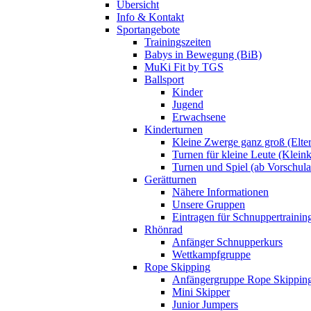
Übersicht
Info & Kontakt
Sportangebote
Trainingszeiten
Babys in Bewegung (BiB)
MuKi Fit by TGS
Ballsport
Kinder
Jugend
Erwachsene
Kinderturnen
Kleine Zwerge ganz groß (Elte
Turnen für kleine Leute (Klein
Turnen und Spiel (ab Vorschulal
Gerätturnen
Nähere Informationen
Unsere Gruppen
Eintragen für Schnuppertrainin
Rhönrad
Anfänger Schnupperkurs
Wettkampfgruppe
Rope Skipping
Anfängergruppe Rope Skippin
Mini Skipper
Junior Jumpers