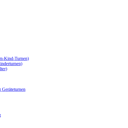
rn-Kind-Turnen)
kinderturnen)
ter)
g Geräteturnen
g