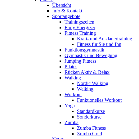
Übersicht
Info & Kontakt
Sportangebote
Trainingszeiten
Early Energizer
Fitness Training
Kraft- und Ausdauertraining
Fitness für Sie und Ihn
Funktionsgymnastik
Gymnastik und Bewegung
Jumping Fitness
Pilates
Rücken Aktiv & Relax
Walking
Nordic Walking
Walking
Workout
Funktionelles Workout
Yoga
Standardkurse
Sonderkurse
Zumba
Zumba Fitness
Zumba Gold