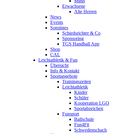
Minis
Erwachsene
Alte Herren
News
Events
Sonstiges
Schiedsrichter & Co
Sponsoring
TGS Handball App
Shop
CAL
Leichtathletik & Fun
Übersicht
Info & Kontakt
Sportangebote
Trainingszeiten
Leichtathletik
Kinder
Schüler
Kooperation LGO
Sportabzeichen
Funsport
Ballschule
Fun4Fit
Schwedenschach